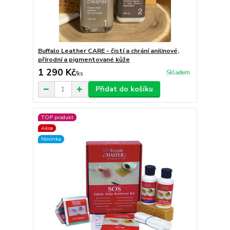
Buffalo Leather CARE - čistí a chrání anilinové,
přírodní a pigmentované kůže
1 290 Kč
Skladem
/
ks
Přidat do košíku
TOP produkt
Akce
Novinka