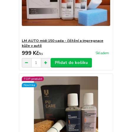
LM AUTO midi 150 sada - čištění a impregnace
kůže v autě
999 Kč
Skladem
/
ks
Přidat do košíku
TOP produkt
Novinka