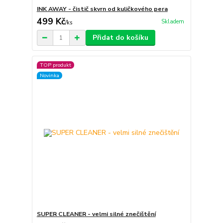
INK AWAY - čistič skvrn od kuličkového pera
499 Kč
Skladem
/
ks
Přidat do košíku
TOP produkt
Novinka
SUPER CLEANER - velmi silné znečištění