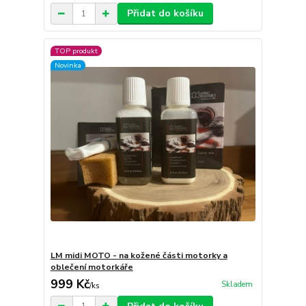
Přidat do košíku
TOP produkt
Novinka
LM midi MOTO - na kožené části motorky a
oblečení motorkáře
999 Kč
Skladem
/
ks