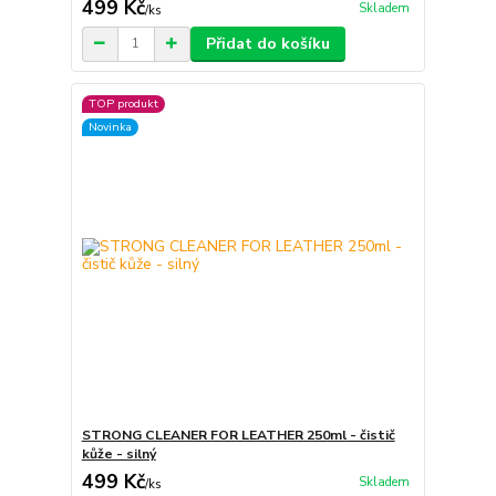
499 Kč
Skladem
/
ks
Přidat do košíku
TOP produkt
Novinka
STRONG CLEANER FOR LEATHER 250ml - čistič
kůže - silný
499 Kč
Skladem
/
ks