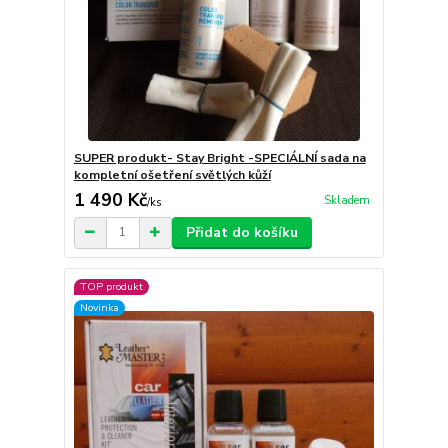
SUPER produkt- Stay Bright -SPECIÁLNÍ sada na
kompletní ošetření světlých kůží
1 490 Kč
Skladem
/
ks
Přidat do košíku
TOP produkt
Novinka