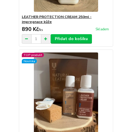
LEATHER PROTECTION CREAM 250ml -
impregnace kůže
890 Kč
Skladem
/
ks
Přidat do košíku
TOP produkt
Novinka