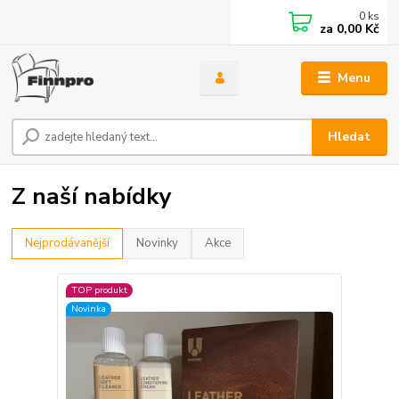
0
ks
za
0,00 Kč
Menu
Hledat
Z naší nabídky
Nejprodávanější
Novinky
Akce
TOP produkt
Novinka