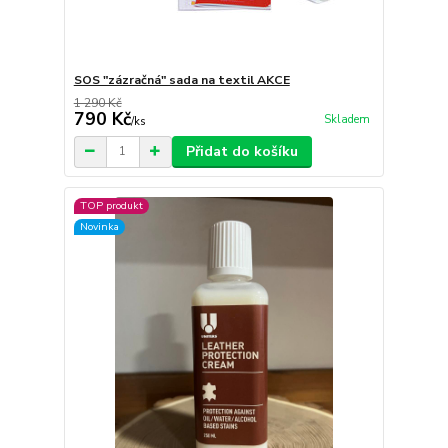
SOS "zázračná" sada na textil AKCE
1 290 Kč
790 Kč
Skladem
/
ks
Přidat do košíku
TOP produkt
Novinka