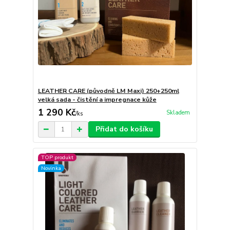
LEATHER CARE (původně LM Maxi) 250+250ml
velká sada - čistění a impregnace kůže
1 290 Kč
Skladem
/
ks
Přidat do košíku
TOP produkt
Novinka