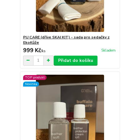
PU CARE (dříve SKAI KIT) - sada pro sedačky z
EkoKůže
999 Kč
Skladem
/
ks
Přidat do košíku
TOP produkt
Novinka