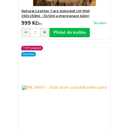
Natural Leather Care (původně LM Midi
150+150ml - čistění a impregnace kůže)
999 Kč
Skladem
/
ks
Přidat do košíku
TOP produkt
Novinka