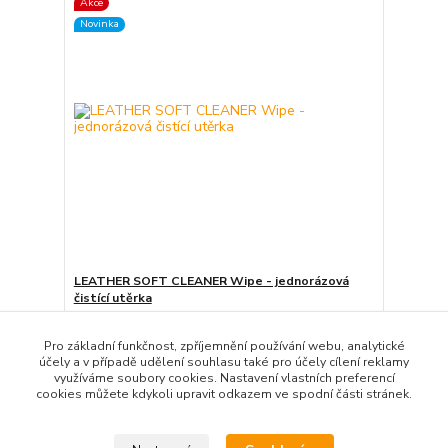
Akce
Novinka
LEATHER SOFT CLEANER Wipe - jednorázová
čistící utěrka
85 Kč
69 Kč
Skladem
/
ks
Pro základní funkčnost, zpříjemnění používání webu, analytické
účely a v případě udělení souhlasu také pro účely cílení reklamy
Přidat do košíku
využíváme soubory cookies. Nastavení vlastních preferencí
cookies můžete kdykoli upravit odkazem ve spodní části stránek.