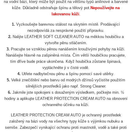
na vodní bázi, který může být použit na většinu typů anilinové a barvené
kůže. Důkladně odstraňuje špínu a tělový pot.
Nepoužívejte na
lakovanou kůži
.
1.
Vyzkoušejte barevnou stálost na skrytém místě. Prodávající
nezodpovídá za nesprávné použití přípravku.
2.
Nalijte LEATHER SOFT CLEANER AUTO na měkkou houbičku a
vytvořte pěnu stláčením.
3.
Pracujte se vzniklou pěnou nanášením krouživými pohyby na kůži.
Nanášejte hlavně na zašpiněná místa. Čím větší houbičkou pracujete,
tím dříve bude práce ukončena. Když houbička zůstane špinavá,
vypláchněte ji v čisté vodě.
4.
Utřete nadbytečnou pěnu a špínu pomocí savé utěrky.
5.
Velké znečištění nebo barvu od modrých džínsů vyčistíte použitím
silnějších prostředků jako např. Strong Cleaner.
6.
Jakmile jste spokojeni s dosaženým výsledkem, počkejte min. ½
hodiny a aplikujte LEATHER PROTECTION CREAM AUTO na obnovení
ochranného účinku na kůži.
LEATHER PROTECTION CREAM AUTO je ochranný prostředek
založený na bázi vody na všechny typy kůže s výjimkou nubuku a
semiše. Zabezpečí vynikající ochranu proti mastnotě, vodě a také proti