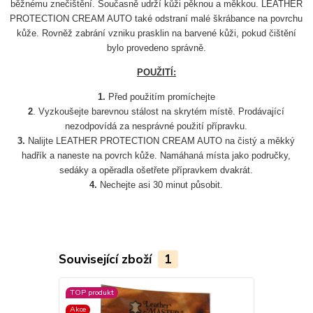
běžnému znečištění. Současně udrží kůži pěknou a měkkou. LEATHER
PROTECTION CREAM AUTO také odstraní malé škrábance na povrchu
kůže. Rovněž zabrání vzniku prasklin na barvené kůži, pokud čištění
bylo provedeno správně.
POUŽITÍ:
1.
Před použitím promíchejte
2
. Vyzkoušejte barevnou stálost na skrytém místě. Prodávající
nezodpovídá za nesprávné použití přípravku.
3.
Nalijte LEATHER PROTECTION CREAM AUTO na čistý a měkký
hadřík a naneste na povrch kůže. Namáhaná místa jako područky,
sedáky a opěradla ošetřete přípravkem dvakrát.
4.
Nechejte asi 30 minut působit.
Související zboží
1
TOP produkt
Akce