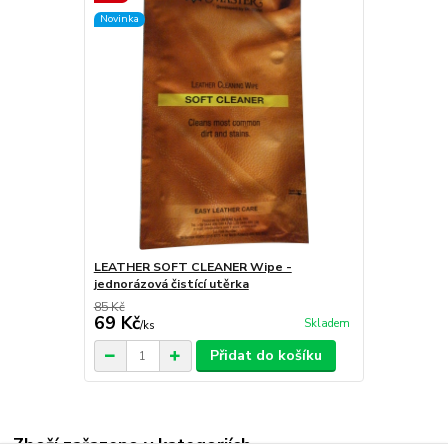
Novinka
LEATHER SOFT CLEANER Wipe -
jednorázová čistící utěrka
85 Kč
69 Kč
Skladem
/
ks
Přidat do košíku
Zboží zařazeno v kategoriích