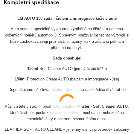
Kompletní specifikace
LM AUTO 150 sada - čištění a impregnace kůže v autě
Auto sada je speciálně vyvinuta a vyráběná na čištění a ochranu
kožených interiérů automobilů. Správným používáním těchto výrobků si
kůže zachovává svoji pružnost, přirozený lesk a zůstane pěkná a
příjemná na dotyk.
Sada obsahuje:
150ml
Soft Cleaner AUTO (jemný čistič kůže)
150ml
Protection Cream AUTO (balzám a impregnace kůže)
Doporučujeme ošetřovat dvakrát do roka, sedadlo řidiče čtyřikrát do
roka.
Kůži čistěte čistícími prostředky
Leather Master - Soft Cleaner AUTO
,
které čistí bez poškození a vzniku skvrn, neobsahují nebezpečné
chemické látky a odstraní běžnou špínu a pot.
LEATHER SOFT AUTO CLEANER je jemný čistící prostředek založený