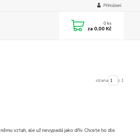
Přihlášení
0
ks
za
0,00 Kč
strana
z 1
němu vztah, ale už nevypadá jako dřív. Chcete ho dle