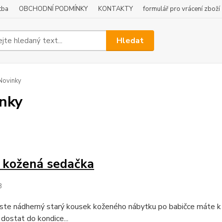
tba
OBCHODNÍ PODMÍNKY
KONTAKTY
formulář pro vrácení zboží
Hledat
Novinky
nky
 kožená sedačka
3
jste nádherný starý kousek koženého nábytku po babičce máte k 
dostat do kondice...