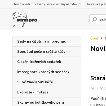
Něco o kůži
Zásady péče o kožený nábytek
Doprava a pla
Úvod
Sady na čištění a impregnaci
Novi
Speciální péče o světlé kůže
Čistění kožených sedaček
Impregnace kožených sedaček
Stará
Silné znečištění kůže
26.11.201
Eko kůže - imitace
Podědili 
Skvrny od kuličkového pera
možností 