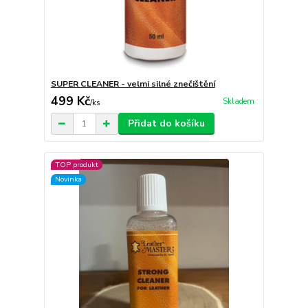
SUPER CLEANER - velmi silné znečištění
499 Kč
Skladem
/
ks
Přidat do košíku
TOP produkt
Novinka