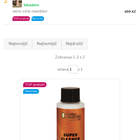
2.
Skladem
velmi silné znečištění
499 Kč
TOP produkt
Novinka
Nejnovější
Nejlevnější
Nejdražší
Zobrazuji 1-2 z 2
strana
z 1
TOP produkt
Novinka