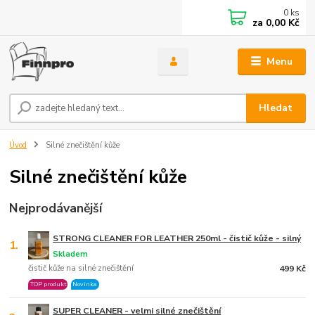
0
ks
za
0,00 Kč
Menu
Hledat
Úvod
Silné znečištění kůže
Silné znečištění kůže
Nejprodávanější
STRONG CLEANER FOR LEATHER 250ml - čistič kůže - silný
1.
Skladem
čistič kůže na silné znečištění
499 Kč
TOP produkt
Novinka
SUPER CLEANER - velmi silné znečištění