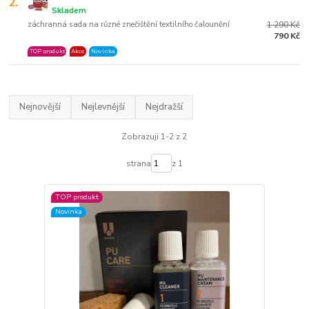
2.
Skladem
záchranná sada na různé znečištění textilního čalounění
1 290 Kč
790 Kč
TOP produkt
Akce
Novinka
Nejnovější
Nejlevnější
Nejdražší
Zobrazuji 1-2 z 2
strana
z 1
TOP produkt
Novinka