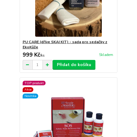
PU CARE (dříve SKAI KIT) - sada pro sedačky z
EkoKůže
999 Kč
Skladem
/
ks
Přidat do košíku
TOP produkt
Akce
Novinka