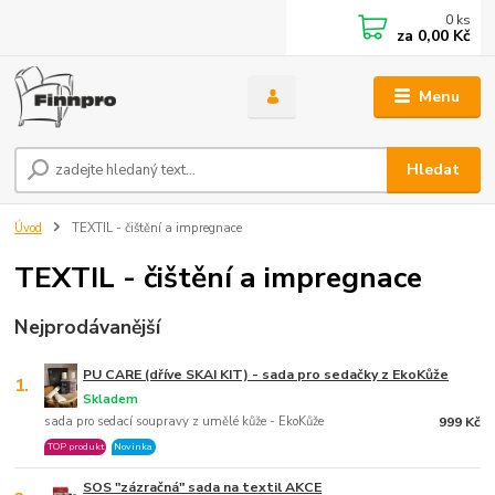
0
ks
za
0,00 Kč
Menu
Hledat
Úvod
TEXTIL - čištění a impregnace
TEXTIL - čištění a impregnace
Nejprodávanější
PU CARE (dříve SKAI KIT) - sada pro sedačky z EkoKůže
1.
Skladem
sada pro sedací soupravy z umělé kůže - EkoKůže
999 Kč
TOP produkt
Novinka
SOS "zázračná" sada na textil AKCE