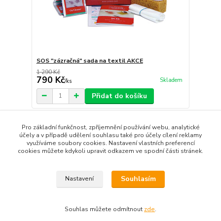
SOS "zázračná" sada na textil AKCE
1 290 Kč
790 Kč
Skladem
/
ks
Přidat do košíku
Pro základní funkčnost, zpříjemnění používání webu, analytické
strana
z 1
účely a v případě udělení souhlasu také pro účely cílení reklamy
využíváme soubory cookies. Nastavení vlastních preferencí
cookies můžete kdykoli upravit odkazem ve spodní části stránek.
Souhlasím
Nastavení
Souhlas můžete odmítnout
zde
.
Vytvořeno na
Eshop-rychle.cz