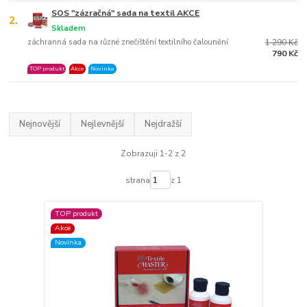
SOS "zázračná" sada na textil AKCE
2.
Skladem
záchranná sada na různé znečištění textilního čalounění
1 290 Kč
790 Kč
TOP produkt
Akce
Novinka
Nejnovější
Nejlevnější
Nejdražší
Zobrazuji 1-2 z 2
strana
z 1
TOP produkt
Akce
Novinka