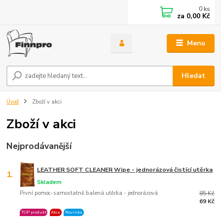
0
ks
za
0,00 Kč
Menu
Hledat
Úvod
Zboží v akci
Zboží v akci
Nejprodávanější
LEATHER SOFT CLEANER Wipe - jednorázová čistící utěrka
1.
Skladem
První pomoc-samostatně balená utěrka - jednorázová
85 Kč
69 Kč
TOP produkt
Akce
Novinka