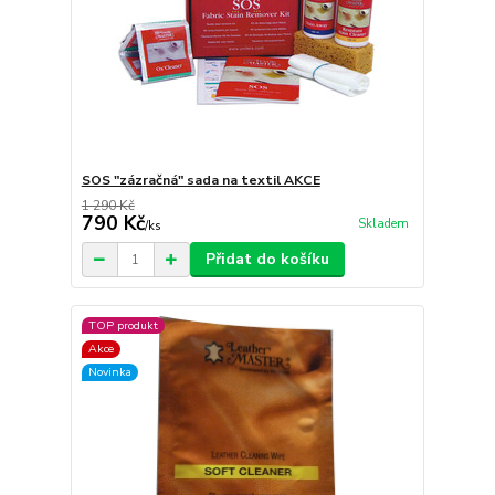
SOS "zázračná" sada na textil AKCE
1 290 Kč
790 Kč
Skladem
/
ks
Přidat do košíku
TOP produkt
Akce
Novinka