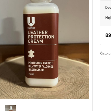
Dos
Nej
89
Číslo p