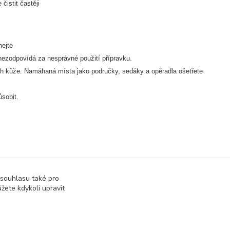
čistit častěji
ejte
nezodpovídá za nesprávné použití přípravku.
kůže. Namáhaná místa jako područky, sedáky a opěradla ošetřete
ůsobit.
 souhlasu také pro
žete kdykoli upravit