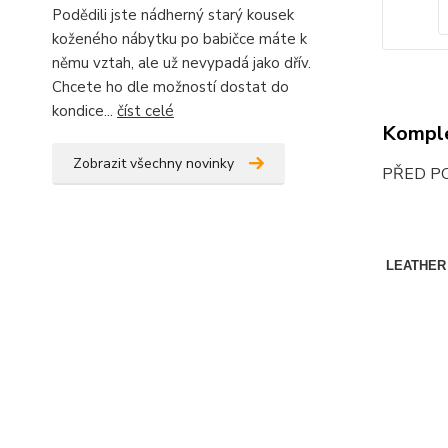
Podědili jste nádherný starý kousek
koženého nábytku po babičce máte k
němu vztah, ale už nevypadá jako dřív.
Chcete ho dle možností dostat do
kondice...
číst celé
Komple
Zobrazit všechny novinky
PŘED PO
LEATHER