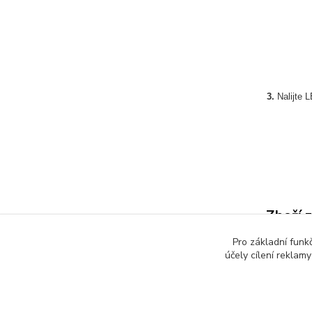
3.
Nalijte 
Zboží 
Pro základní funk
Impr
účely cílení reklam
seda