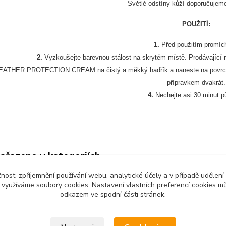
Světlé odstíny kůží doporučujeme 
POUŽITÍ:
1.
Před použitím promích
2.
Vyzkoušejte barevnou stálost na skrytém místě. Prodávající 
LEATHER PROTECTION CREAM na čistý a měkký hadřík a naneste na povrch 
přípravkem dvakrát.
4.
Nechejte asi 30 minut p
zařazeno v kategoriích
čnost, zpříjemnění používání webu, analytické účely a v případě udělení
egnace kožených
y využíváme soubory cookies. Nastavení vlastních preferencí cookies mů
ček
odkazem ve spodní části stránek.