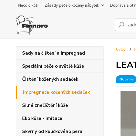
Něco o kůži
Zásady péče o kožený nábytek
Doprava a pla
Úvod
I
Sady na čištění a impregnaci
LEA
Speciální péče o světlé kůže
Čistění kožených sedaček
Novinka
Impregnace kožených sedaček
Silné znečištění kůže
Eko kůže - imitace
Skvrny od kuličkového pera