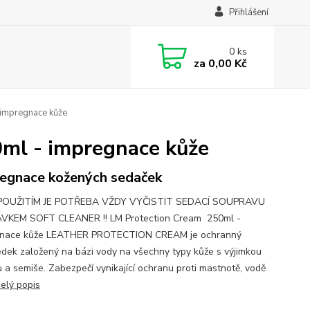
Přihlášení
0
ks
za
0,00 Kč
mpregnace kůže
 - impregnace kůže
egnace kožených sedaček
POUŽITÍM JE POTŘEBA VŽDY VYČISTIT SEDACÍ SOUPRAVU
VKEM SOFT CLEANER !! LM Protection Cream 250ml -
gnace kůže LEATHER PROTECTION CREAM je ochranný
edek založený na bázi vody na všechny typy kůže s výjimkou
 a semiše. Zabezpečí vynikající ochranu proti mastnotě, vodě
celý popis