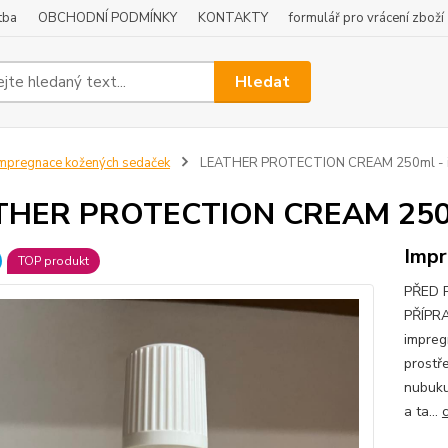
tba
OBCHODNÍ PODMÍNKY
KONTAKTY
formulář pro vrácení zboží
Hledat
mpregnace kožených sedaček
LEATHER PROTECTION CREAM 250ml - i
THER PROTECTION CREAM 250ml
Impr
TOP produkt
PŘED 
PŘÍPRA
impre
prostř
nubuku
a ta...