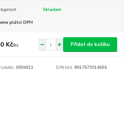
tupnost
Skladem
sme plátci DPH
0 Kč
Přidat do košíku
/
ks
roduktu:
0004011
EAN kód:
8017673014656