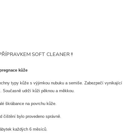
PŘÍPRAVKEM SOFT CLEANER !!
pregnace kůže
echny typy kůže s výjimkou nubuku a semiše. Zabezpečí vynikající
ní. Současně udrží kůži pěknou a měkkou.
alé škrábance na povrchu kůže.
d čištění bylo provedeno správně.
nábytek každých 6 měsíců.